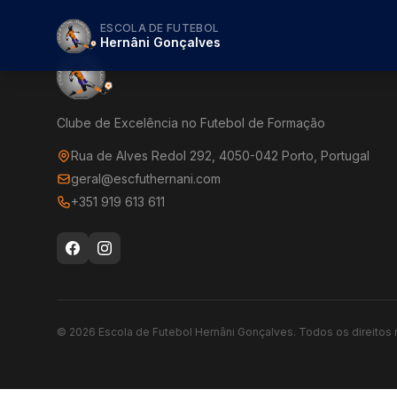
ESCOLA DE FUTEBOL
Hernâni Gonçalves
Clube de Excelência no Futebol de Formação
Rua de Alves Redol 292, 4050-042 Porto, Portugal
geral@escfuthernani.com
+351 919 613 611
©
2026
Escola de Futebol Hernâni Gonçalves.
Todos os direitos