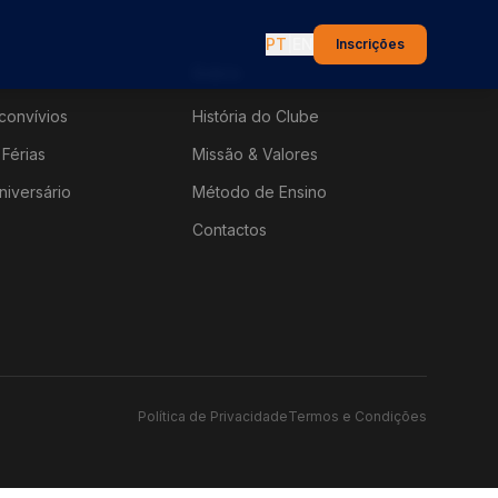
PT
|
EN
Inscrições
Sobre
convívios
História do Clube
Férias
Missão & Valores
niversário
Método de Ensino
Contactos
Política de Privacidade
Termos e Condições