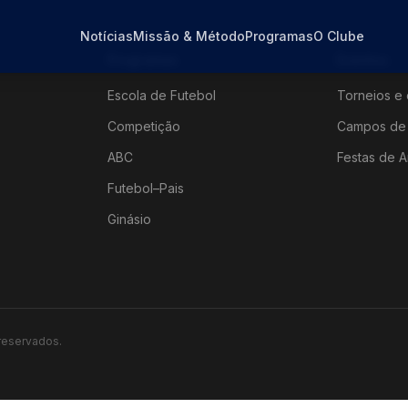
Notícias
Missão & Método
Programas
O Clube
Programas
Eventos
Escola de Futebol
Torneios e 
Competição
Campos de 
ABC
Festas de A
Futebol–Pais
Ginásio
 reservados.