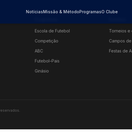
Notícias
Missão & Método
Programas
O Clube
Programas
Eventos
Escola de Futebol
Torneios e 
Competição
Campos de 
ABC
Festas de A
Futebol–Pais
Ginásio
 reservados.