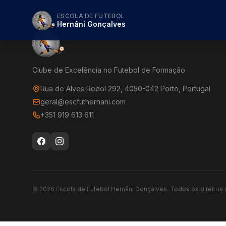
ESCOLA DE FUTEBOL
Hernâni Gonçalves
Clube de Excelência no Futebol de Formação
Rua de Alves Redol 292, 4050-042 Porto, Portugal
geral@escfuthernani.com
+351 919 613 611
©
2026
Escola de Futebol Hernâni Gonçalves.
Todos os direitos