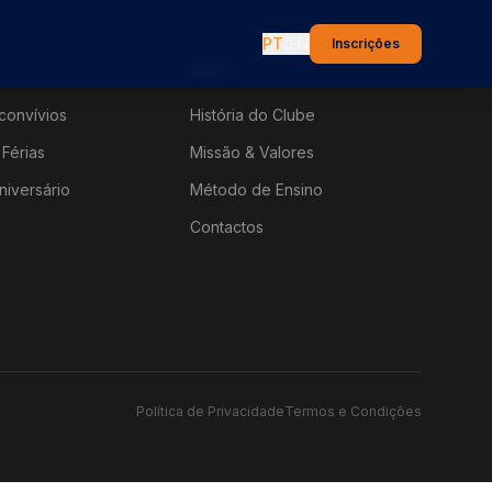
PT
|
EN
Inscrições
Sobre
convívios
História do Clube
Férias
Missão & Valores
niversário
Método de Ensino
Contactos
Política de Privacidade
Termos e Condições