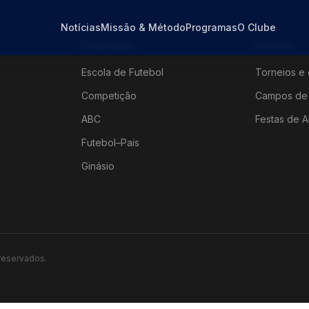
Notícias
Missão & Método
Programas
O Clube
Programas
Eventos
Escola de Futebol
Torneios e 
Competição
Campos de 
ABC
Festas de A
Futebol–Pais
Ginásio
 reservados.