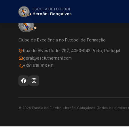
ESCOLA DE FUTEBOL
Hernâni Gonçalves
Clube de Excelência no Futebol de Formação
Rua de Alves Redol 292, 4050-042 Porto, Portugal
geral@escfuthernani.com
+351 919 613 611
©
2026
Escola de Futebol Hernâni Gonçalves.
Todos os direitos