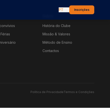
PT
|
EN
Inscrições
Sobre
convívios
História do Clube
Férias
Missão & Valores
niversário
Método de Ensino
Contactos
Política de Privacidade
Termos e Condições