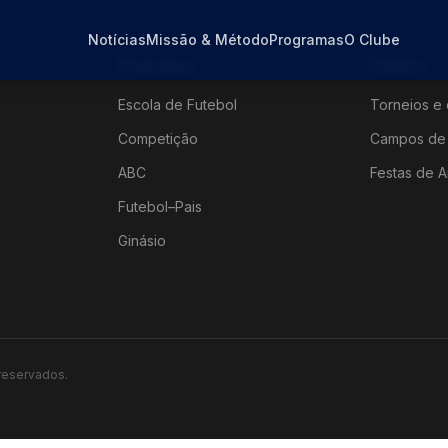
Notícias
Missão & Método
Programas
O Clube
Programas
Eventos
Escola de Futebol
Torneios e 
Competição
Campos de 
ABC
Festas de A
Futebol–Pais
Ginásio
 reservados.