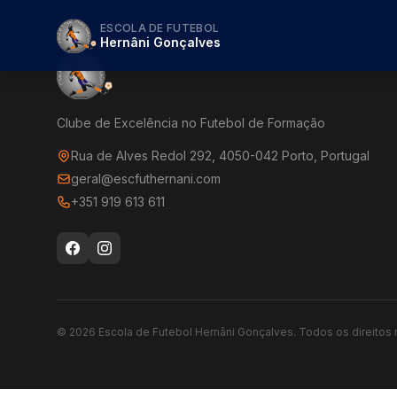
ESCOLA DE FUTEBOL
Hernâni Gonçalves
Clube de Excelência no Futebol de Formação
Rua de Alves Redol 292, 4050-042 Porto, Portugal
geral@escfuthernani.com
+351 919 613 611
©
2026
Escola de Futebol Hernâni Gonçalves.
Todos os direitos