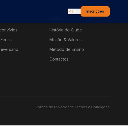
PT
|
EN
Inscrições
Sobre
convívios
História do Clube
Férias
Missão & Valores
niversário
Método de Ensino
Contactos
Política de Privacidade
Termos e Condições