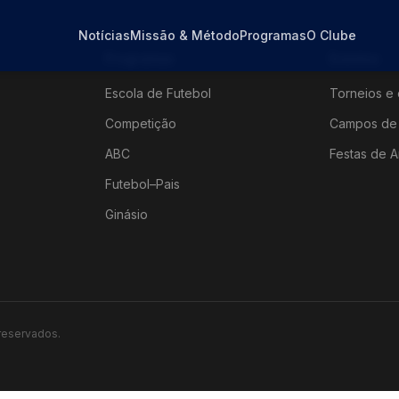
Notícias
Missão & Método
Programas
O Clube
Programas
Eventos
Escola de Futebol
Torneios e 
Competição
Campos de 
ABC
Festas de A
Futebol–Pais
Ginásio
 reservados.