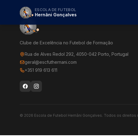
ESCOLA DE FUTEBOL
Hernâni Gonçalves
Clube de Excelência no Futebol de Formação
Rua de Alves Redol 292, 4050-042 Porto, Portugal
geral@escfuthernani.com
+351 919 613 611
©
2026
Escola de Futebol Hernâni Gonçalves.
Todos os direitos