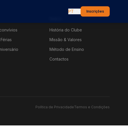
PT
|
EN
Inscrições
Sobre
convívios
História do Clube
Férias
Missão & Valores
niversário
Método de Ensino
Contactos
Política de Privacidade
Termos e Condições