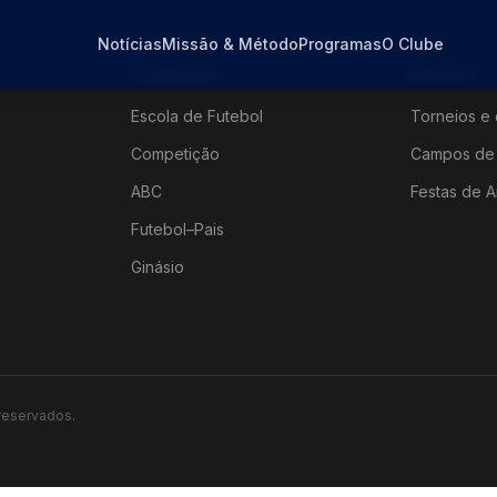
Notícias
Missão & Método
Programas
O Clube
Programas
Eventos
Escola de Futebol
Torneios e 
Competição
Campos de 
ABC
Festas de A
Futebol–Pais
Ginásio
 reservados.