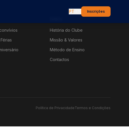
PT
|
EN
Inscrições
Sobre
convívios
História do Clube
Férias
Missão & Valores
niversário
Método de Ensino
Contactos
Política de Privacidade
Termos e Condições