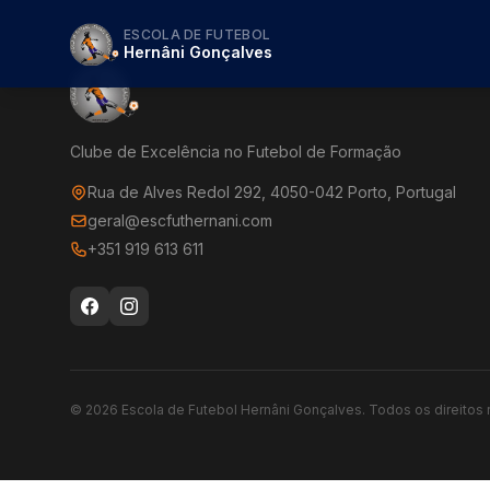
ESCOLA DE FUTEBOL
Hernâni Gonçalves
Clube de Excelência no Futebol de Formação
Rua de Alves Redol 292, 4050-042 Porto, Portugal
geral@escfuthernani.com
+351 919 613 611
©
2026
Escola de Futebol Hernâni Gonçalves.
Todos os direitos