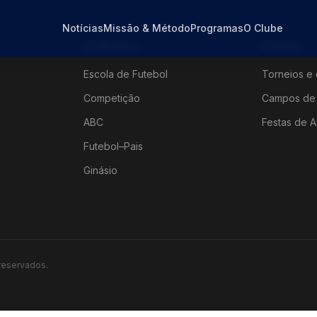
Notícias
Missão & Método
Programas
O Clube
Programas
Eventos
Escola de Futebol
Torneios e 
Competição
Campos de 
ABC
Festas de A
Futebol–Pais
Ginásio
 reservados.