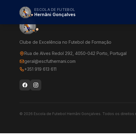
ESCOLA DE FUTEBOL
Hernâni Gonçalves
Clube de Excelência no Futebol de Formação
Rua de Alves Redol 292, 4050-042 Porto, Portugal
geral@escfuthernani.com
+351 919 613 611
©
2026
Escola de Futebol Hernâni Gonçalves.
Todos os direitos