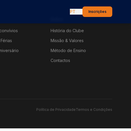
PT
|
EN
Inscrições
Sobre
convívios
História do Clube
Férias
Missão & Valores
niversário
Método de Ensino
Contactos
Política de Privacidade
Termos e Condições