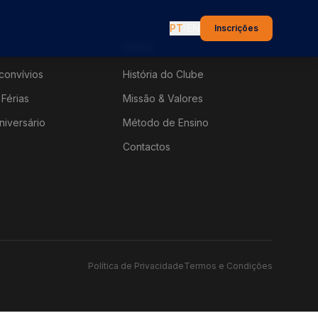
PT
|
EN
Inscrições
Sobre
convívios
História do Clube
Férias
Missão & Valores
niversário
Método de Ensino
Contactos
Política de Privacidade
Termos e Condições