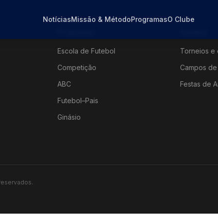
Notícias
Missão & Método
Programas
O Clube
Programas
Eventos
Escola de Futebol
Torneios e 
Competição
Campos de 
ABC
Festas de A
Futebol–Pais
Ginásio
 reservados.