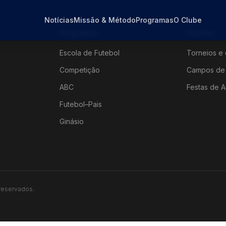
Notícias
Missão & Método
Programas
O Clube
Programas
Eventos
Escola de Futebol
Torneios e 
Competição
Campos de 
ABC
Festas de A
Futebol–Pais
Ginásio
 reservados.