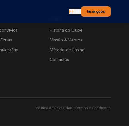
PT
|
EN
Inscrições
Sobre
convívios
História do Clube
Férias
Missão & Valores
niversário
Método de Ensino
Contactos
Política de Privacidade
Termos e Condições