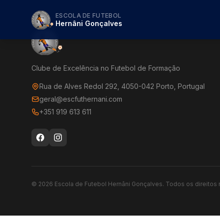
ESCOLA DE FUTEBOL
Hernâni Gonçalves
Clube de Excelência no Futebol de Formação
Rua de Alves Redol 292, 4050-042 Porto, Portugal
geral@escfuthernani.com
+351 919 613 611
©
2026
Escola de Futebol Hernâni Gonçalves.
Todos os direitos