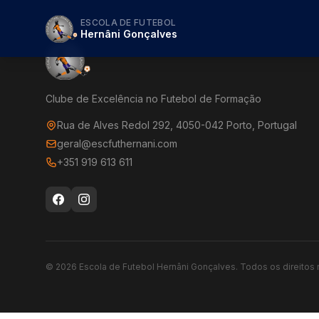
ESCOLA DE FUTEBOL
Hernâni Gonçalves
Clube de Excelência no Futebol de Formação
Rua de Alves Redol 292, 4050-042 Porto, Portugal
geral@escfuthernani.com
+351 919 613 611
©
2026
Escola de Futebol Hernâni Gonçalves.
Todos os direitos