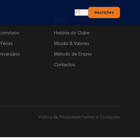
PT
|
EN
Inscrições
Sobre
convívios
História do Clube
Férias
Missão & Valores
niversário
Método de Ensino
Contactos
Política de Privacidade
Termos e Condições