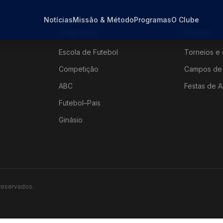
Notícias
Missão & Método
Programas
O Clube
Programas
Eventos
Escola de Futebol
Torneios e 
Competição
Campos de 
ABC
Festas de A
Futebol–Pais
Ginásio
 reservados.