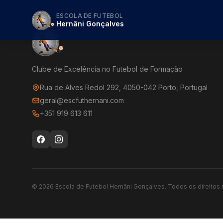
ESCOLA DE FUTEBOL
Hernâni Gonçalves
Clube de Excelência no Futebol de Formação
Rua de Alves Redol 292, 4050-042 Porto, Portugal
geral@escfuthernani.com
+351 919 613 611
©
2026
Escola de Futebol Hernâni Gonçalves.
Todos os direitos