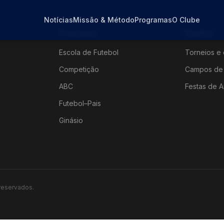
Notícias
Missão & Método
Programas
O Clube
Programas
Eventos
Escola de Futebol
Torneios e 
Competição
Campos de 
ABC
Festas de A
Futebol–Pais
Ginásio
 reservados.