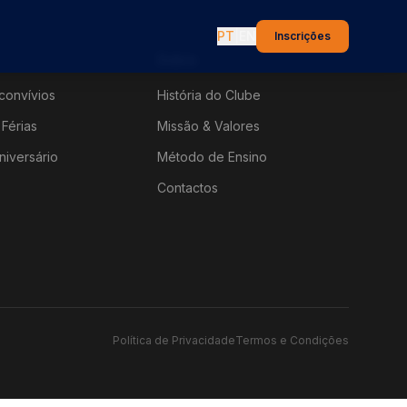
PT
|
EN
Inscrições
Sobre
convívios
História do Clube
Férias
Missão & Valores
niversário
Método de Ensino
Contactos
Política de Privacidade
Termos e Condições