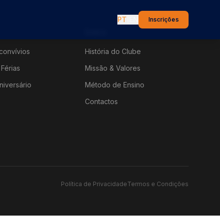
PT
|
EN
Inscrições
Sobre
convívios
História do Clube
Férias
Missão & Valores
niversário
Método de Ensino
Contactos
Política de Privacidade
Termos e Condições