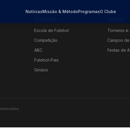
Notícias
Missão & Método
Programas
O Clube
Programas
Eventos
Escola de Futebol
Torneios e 
Competição
Campos de 
ABC
Festas de A
Futebol–Pais
Ginásio
 reservados.