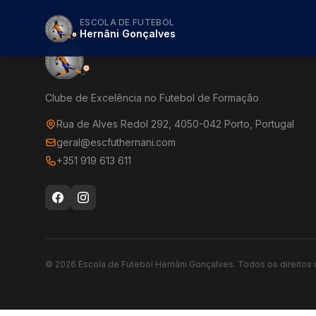
ESCOLA DE FUTEBOL
Hernâni Gonçalves
Clube de Excelência no Futebol de Formação
Rua de Alves Redol 292, 4050-042 Porto, Portugal
geral@escfuthernani.com
+351 919 613 611
©
2026
Escola de Futebol Hernâni Gonçalves.
Todos os direitos