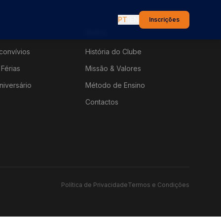
PT
|
EN
Inscrições
Sobre
convívios
História do Clube
Férias
Missão & Valores
niversário
Método de Ensino
Contactos
Política de Privacidade
Termos e Condições