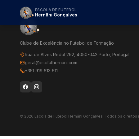
ESCOLA DE FUTEBOL
Hernâni Gonçalves
Clube de Excelência no Futebol de Formação
Rua de Alves Redol 292, 4050-042 Porto, Portugal
geral@escfuthernani.com
+351 919 613 611
©
2026
Escola de Futebol Hernâni Gonçalves.
Todos os direitos