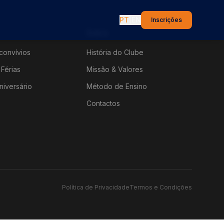
PT
|
EN
Inscrições
Sobre
convívios
História do Clube
Férias
Missão & Valores
niversário
Método de Ensino
Contactos
Política de Privacidade
Termos e Condições