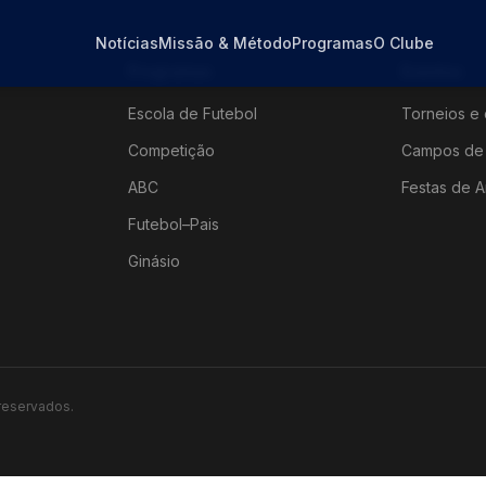
Notícias
Missão & Método
Programas
O Clube
Programas
Eventos
Escola de Futebol
Torneios e 
Competição
Campos de 
ABC
Festas de A
Futebol–Pais
Ginásio
 reservados.