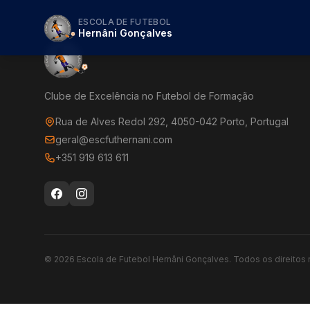
ESCOLA DE FUTEBOL
Hernâni Gonçalves
Clube de Excelência no Futebol de Formação
Rua de Alves Redol 292, 4050-042 Porto, Portugal
geral@escfuthernani.com
+351 919 613 611
©
2026
Escola de Futebol Hernâni Gonçalves.
Todos os direitos