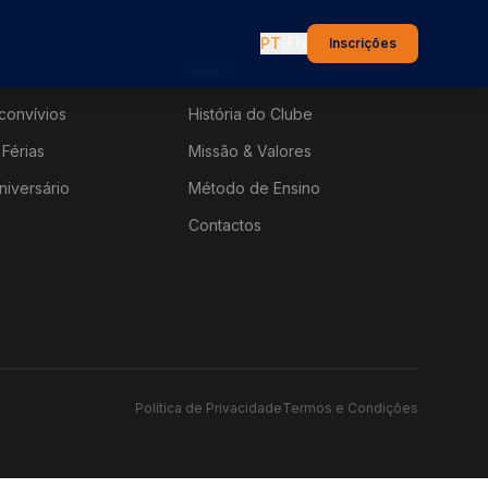
PT
|
EN
Inscrições
Sobre
convívios
História do Clube
Férias
Missão & Valores
niversário
Método de Ensino
Contactos
Política de Privacidade
Termos e Condições