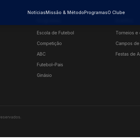
Notícias
Missão & Método
Programas
O Clube
Programas
Eventos
Escola de Futebol
Torneios e 
Competição
Campos de 
ABC
Festas de A
Futebol–Pais
Ginásio
 reservados.